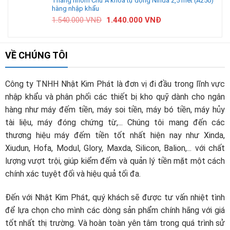
Thang nhôm Chữ A khóa tự động Ninda 2,5 mét (A250)
hàng nhập khẩu
1.540.000
VNĐ
1.440.000
VNĐ
VỀ CHÚNG TÔI
Công ty TNHH Nhật Kim Phát là đơn vị đi đầu trong lĩnh vực
nhập khẩu và phân phối các thiết bị kho quỹ dành cho ngân
hàng như máy đếm tiền, máy soi tiền, máy bó tiền, máy hủy
tài liệu, máy đóng chứng từ,... Chúng tôi mang đến các
thương hiệu máy đếm tiền tốt nhất hiện nay như Xinda,
Xiudun, Hofa, Modul, Glory, Maxda, Silicon, Balion,... với chất
lượng vượt trội, giúp kiểm đếm và quản lý tiền mặt một cách
chính xác tuyệt đối và hiệu quả tối đa.
Đến với Nhật Kim Phát, quý khách sẽ được tư vấn nhiệt tình
để lựa chọn cho mình các dòng sản phẩm chính hãng với giá
tốt nhất thị trường. Và hoàn toàn yên tâm trong quá trình sử