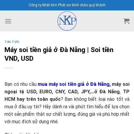
Skip
Công ty Nhật Kim Phát xin kính chào quý khách
to
content
TIN TỨC
Máy soi tiền giả ở Đà Nẵng | Soi tiền
VND, USD
Bạn có nhu cầu
mua máy soi tiền giả ở Đà Nẵng,
máy soi
ngoại tệ USD, EURO, CNY, CAD, JPY,…ở Đà Nẵng
,
TP
HCM hay trên toàn quốc
? Bạn không biết loại nào tốt và
mua ở đâu uy tín? Hãy dành ra vài phút tìm hiểu để lựa chọn
một sản phẩm thật sự chất lượng, đúng giá và phù hợp nhất
với mục đích sử dụng nhé.