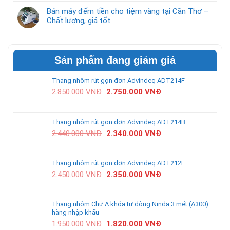
Bán máy đếm tiền cho tiệm vàng tại Cần Thơ –
Chất lượng, giá tốt
Sản phẩm đang giảm giá
Thang nhôm rút gọn đơn Advindeq ADT214F
2.850.000
VNĐ
2.750.000
VNĐ
Thang nhôm rút gọn đơn Advindeq ADT214B
2.440.000
VNĐ
2.340.000
VNĐ
Thang nhôm rút gọn đơn Advindeq ADT212F
2.450.000
VNĐ
2.350.000
VNĐ
Thang nhôm Chữ A khóa tự động Ninda 3 mét (A300)
hàng nhập khẩu
1.950.000
VNĐ
1.820.000
VNĐ