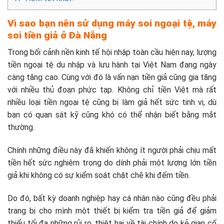
Vì sao bạn nên sử dụng máy soi ngoại tệ, máy
soi tiền giả ở Đà Nẵng
Trong bối cảnh nền kinh tế hội nhập toàn cầu hiện nay, lượng
tiền ngoại tệ du nhập và lưu hành tại Việt Nam đang ngày
càng tăng cao. Cùng với đó là vấn nạn tiền giả cũng gia tăng
với nhiều thủ đoạn phức tạp. Không chỉ tiền Việt mà rất
nhiều loại tiền ngoại tệ cũng bị làm giả hết sức tinh vi, dù
bạn có quan sát kỹ cũng khó có thể nhận biết bằng mắt
thường.
Chính những điều này đã khiến không ít người phải chịu mất
tiền hết sức nghiêm trọng do dính phải một lượng lớn tiền
giả khi không có sự kiểm soát chặt chẽ khi đếm tiền.
Do đó, bất kỳ doanh nghiệp hay cá nhân nào cũng đều phải
trang bị cho mình một thiết bị kiểm tra tiền giả để giảm
thiểu tối đa những rủi ro, thiệt hại về tài chính do kẻ gian cố