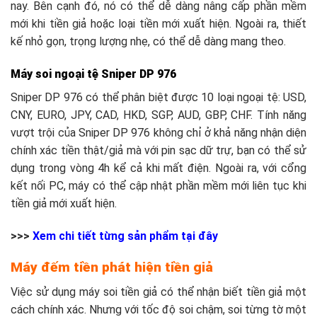
nay. Bên cạnh đó, nó có thể dễ dàng nâng cấp phần mềm
mới khi tiền giả hoặc loại tiền mới xuất hiện. Ngoài ra, thiết
kế nhỏ gọn, trọng lượng nhẹ, có thể dễ dàng mang theo.
Máy soi ngoại tệ Sniper DP 976
Sniper DP 976 có thể phân biệt được 10 loại ngoại tệ: USD,
CNY, EURO, JPY, CAD, HKD, SGP, AUD, GBP, CHF. Tính năng
vượt trội của Sniper DP 976 không chỉ ở khả năng nhận diện
chính xác tiền thật/giả mà với pin sạc dữ trự, bạn có thể sử
dụng trong vòng 4h kể cả khi mất điện. Ngoài ra, với cổng
kết nối PC, máy có thể cập nhật phần mềm mới liên tục khi
tiền giả mới xuất hiện.
>>>
Xem chi tiết từng sản phẩm tại đây
Máy đếm tiền phát hiện tiền giả
Việc sử dụng máy soi tiền giả có thể nhận biết tiền giả một
cách chính xác. Nhưng với tốc độ soi chậm, soi từng tờ một