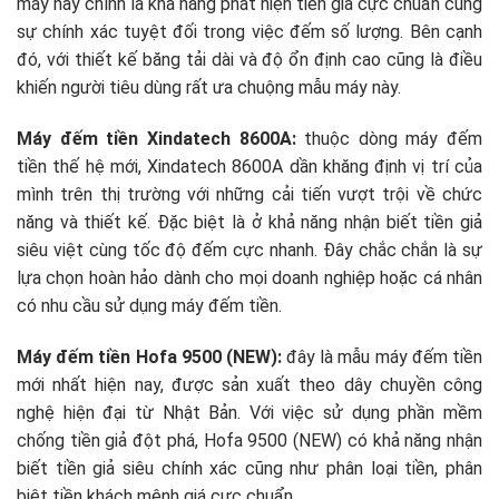
máy này chính là khả năng phát hiện tiền giả cực chuẩn cùng
sự chính xác tuyệt đối trong việc đếm số lượng. Bên cạnh
đó, với thiết kế băng tải dài và độ ổn định cao cũng là điều
khiến người tiêu dùng rất ưa chuộng mẫu máy này.
Máy đếm tiền Xindatech 8600A:
thuộc dòng máy đếm
tiền thế hệ mới, Xindatech 8600A dần khăng định vị trí của
mình trên thị trường với những cải tiến vượt trội về chức
năng và thiết kế. Đặc biệt là ở khả năng nhận biết tiền giả
siêu việt cùng tốc độ đếm cực nhanh. Đây chắc chắn là sự
lựa chọn hoàn hảo dành cho mọi doanh nghiệp hoặc cá nhân
có nhu cầu sử dụng máy đếm tiền.
Máy đếm tiền Hofa 9500 (NEW):
đây là mẫu máy đếm tiền
mới nhất hiện nay, được sản xuất theo dây chuyền công
nghệ hiện đại từ Nhật Bản. Với việc sử dụng phần mềm
chống tiền giả đột phá, Hofa 9500 (NEW) có khả năng nhận
biết tiền giả siêu chính xác cũng như phân loại tiền, phân
biệt tiền khách mệnh giá cực chuẩn.