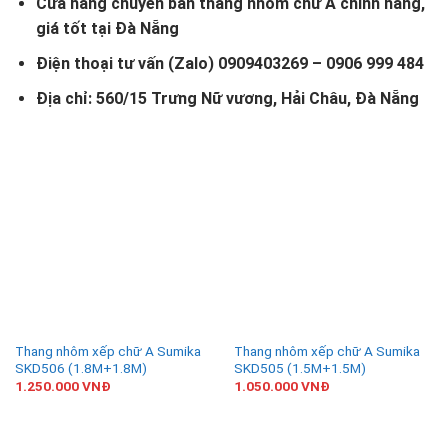
Cửa hàng chuyên bán thang nhôm chữ A chính hãng,
giá tốt tại Đà Nẵng
Điện thoại tư vấn (Zalo) 0909403269 – 0906 999 484
Địa chỉ: 560/15 Trưng Nữ vương, Hải Châu, Đà Nẵng
Thang nhôm xếp chữ A Sumika
Thang nhôm xếp chữ A Sumika
SKD506 (1.8M+1.8M)
SKD505 (1.5M+1.5M)
1.250.000
VNĐ
1.050.000
VNĐ