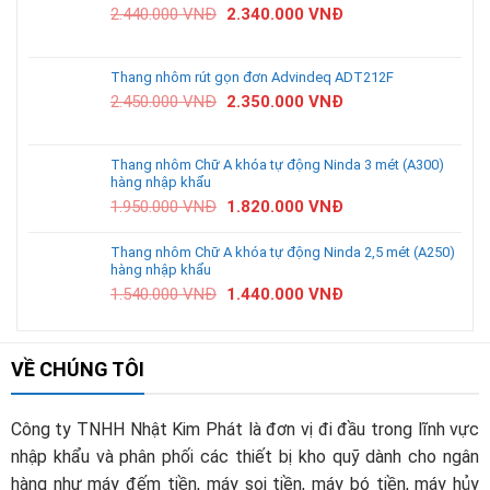
2.440.000
VNĐ
2.340.000
VNĐ
Thang nhôm rút gọn đơn Advindeq ADT212F
2.450.000
VNĐ
2.350.000
VNĐ
Thang nhôm Chữ A khóa tự động Ninda 3 mét (A300)
hàng nhập khẩu
1.950.000
VNĐ
1.820.000
VNĐ
Thang nhôm Chữ A khóa tự động Ninda 2,5 mét (A250)
hàng nhập khẩu
1.540.000
VNĐ
1.440.000
VNĐ
VỀ CHÚNG TÔI
Công ty TNHH Nhật Kim Phát là đơn vị đi đầu trong lĩnh vực
nhập khẩu và phân phối các thiết bị kho quỹ dành cho ngân
hàng như máy đếm tiền, máy soi tiền, máy bó tiền, máy hủy