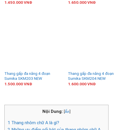
1.450.000
VNĐ
1.650.000
VNĐ
Thang gấp đa năng 4 đoạn
Thang gấp đa năng 4 đoạn
Sumika SKM203 NEW
Sumika SKM204 NEW
1.500.000
VNĐ
1.600.000
VNĐ
Nội Dung:
[
Ẩn
]
1
Thang nhôm chữ A là gì?
2
Những ưu điểm nổi bật của thang nhôm chữ A