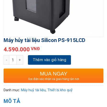
Máy hủy tài liệu Silicon PS-915LCD
4.590.000
VNĐ
Máy hủy tài liệu Silicon PS-915LCD số lượng
Thêm vào giỏ hàng
MUA NGAY
Gọi điện xác nhận và giao hàng tận nơi
Danh mục:
Máy huỷ tài liệu
,
Thiết bị kho quỹ
MÔ TẢ