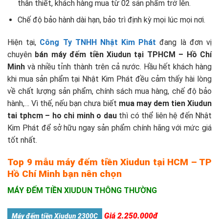
thân thiết, khách hàng mua từ 02 sản phẩm trở lên.
Chế độ bảo hành dài hạn, bảo trì định kỳ mọi lúc mọi nơi.
Hiện tại,
Công Ty TNHH Nhật Kim Phát
đang là đơn vị
chuyên
bán máy đếm tiền Xiudun tại TPHCM – Hồ Chí
Minh
và nhiều tỉnh thành trên cả nước. Hầu hết khách hàng
khi mua sản phẩm tại Nhật Kim Phát đều cảm thấy hài lòng
về chất lượng sản phẩm, chính sách mua hàng, chế độ bảo
hành,… Vì thế, nếu bạn chưa biết
mua may dem tien Xiudun
tai tphcm – ho chi minh o dau
thì có thể liên hệ đến Nhật
Kim Phát để sở hữu ngay sản phẩm chính hãng với mức giá
tốt nhất.
Top 9 mẫu máy đếm tiền Xiudun tại HCM – TP
Hồ Chí Minh bạn nên chọn
MÁY ĐẾM TIỀN XIUDUN THÔNG THƯỜNG
Giá 2.250.000đ
Máy đếm tiền Xiudun 2300C