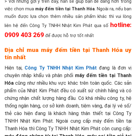
> Với những gợi ý trên đây, hẳn sẽ giúp bạn dễ dàng hơn trong
việc chọn mua
máy đếm tiền tại Thanh Hóa
. Ngoài ra, nếu bạn
muốn được lựa chọn thêm nhiều sản phẩm khác thì vui lòng
hotline:
liên hệ đến Công Ty TNHH Nhật Kim Phát qua số
0909 403 269
để được hỗ trợ tốt nhất
Địa chỉ mua máy đếm tiền tại Thanh Hóa uy
tín nhất
Hiện tại,
Công Ty TNHH Nhật Kim Phát
đang là đơn vị
chuyên nhập khẩu và phân phối
máy đếm tiền tại Thanh
Hóa
cũng như nhiều khu vực khác trên toàn quốc. Các sản
phẩm của Nhật Kim Phát đều có xuất sứ chính hãng và có
chứng nhận chất lượng hàng đầu. Có khá nhiều công ty, hệ
thống ngân hàng, cơ sở kinh doanh, tiệm vàng, đại lý vé số/
thẻ cào hiện đang là khách hàng thân thiết tại Công Ty
TNHH Nhật Kim Phát. Ngoài cung cấp máy đếm tiền tại
Thanh Hóa thì Công Ty TNHH Nhật Kim Phát còn cung cấp: