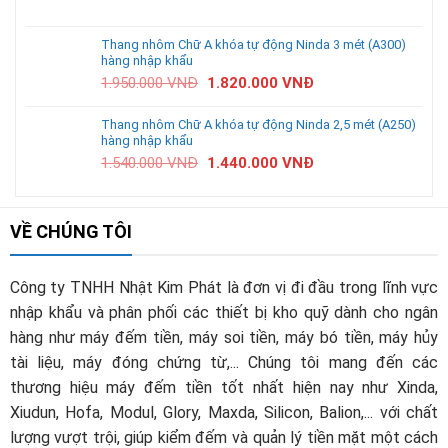
Thang nhôm Chữ A khóa tự động Ninda 3 mét (A300)
hàng nhập khẩu
1.950.000
VNĐ
1.820.000
VNĐ
Thang nhôm Chữ A khóa tự động Ninda 2,5 mét (A250)
hàng nhập khẩu
1.540.000
VNĐ
1.440.000
VNĐ
VỀ CHÚNG TÔI
Công ty TNHH Nhật Kim Phát là đơn vị đi đầu trong lĩnh vực
nhập khẩu và phân phối các thiết bị kho quỹ dành cho ngân
hàng như máy đếm tiền, máy soi tiền, máy bó tiền, máy hủy
tài liệu, máy đóng chứng từ,... Chúng tôi mang đến các
thương hiệu máy đếm tiền tốt nhất hiện nay như Xinda,
Xiudun, Hofa, Modul, Glory, Maxda, Silicon, Balion,... với chất
lượng vượt trội, giúp kiểm đếm và quản lý tiền mặt một cách