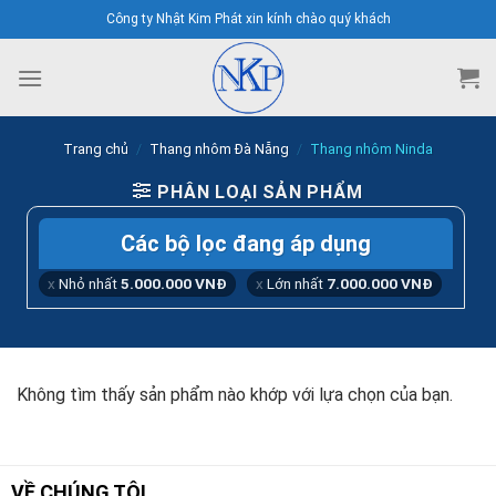
Skip
Công ty Nhật Kim Phát xin kính chào quý khách
to
content
Trang chủ
/
Thang nhôm Đà Nẵng
/
Thang nhôm Ninda
PHÂN LOẠI SẢN PHẨM
Các bộ lọc đang áp dụng
Nhỏ nhất
5.000.000
VNĐ
Lớn nhất
7.000.000
VNĐ
Không tìm thấy sản phẩm nào khớp với lựa chọn của bạn.
VỀ CHÚNG TÔI